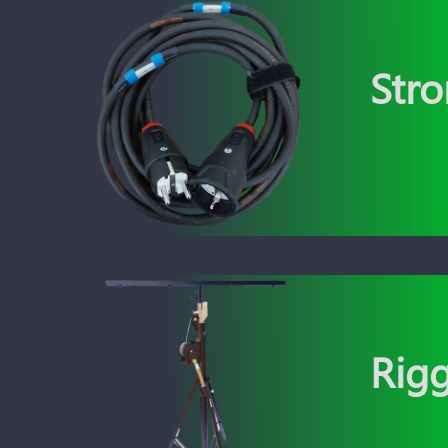
Str
Rig