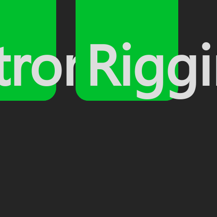
n
trom
Rigg