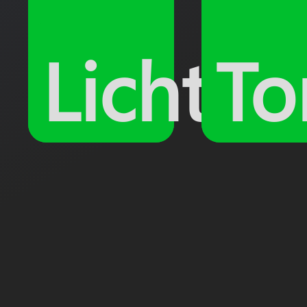
Licht
To