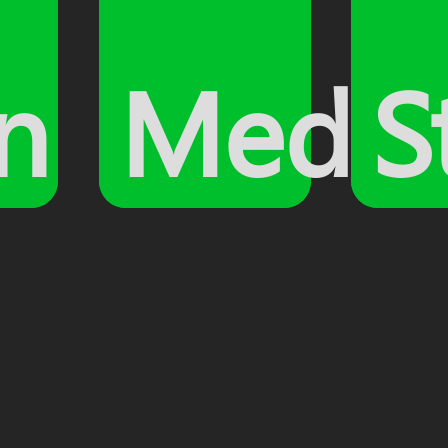
n
Medie
S