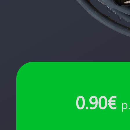
0.90€
p