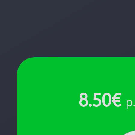
8.50€
p