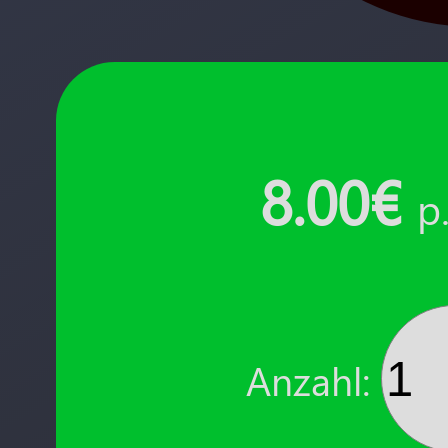
8.00€
p
Anzahl: