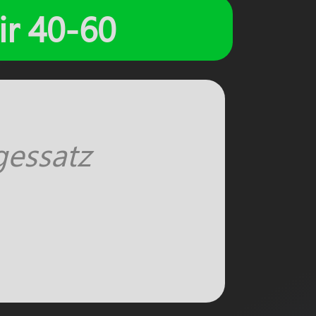
air 40-60
gessatz