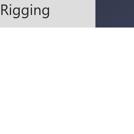
Rigging
:
Bühne