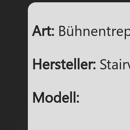
Art:
Bühnentre
Hersteller:
Stairv
Modell: