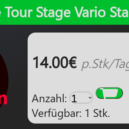
le Tour Stage Vario St
14.00€
p.Stk/Ta

Anzahl:
Verfügbar: 1 Stk.