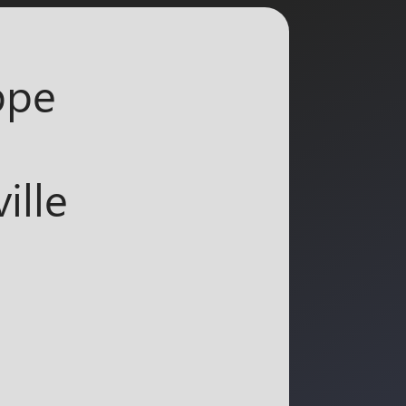
ppe
ille