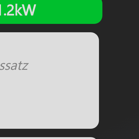
/1.2kW
ssatz