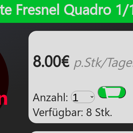
lite Fresnel Quadro 1
8.00€
p.Stk/Tage

Anzahl:
Verfügbar: 8 Stk.