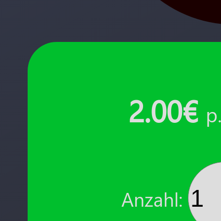
2.00€
p
Anzahl: